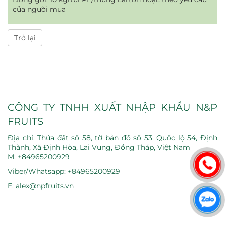
của người mua
Trở lại
CÔNG TY TNHH XUẤT NHẬP KHẨU N&P
FRUITS
Địa chỉ: Thửa đất số 58, tờ bản đồ số 53, Quốc lộ 54, Định
Thành, Xã Định Hòa, Lai Vung, Đồng Tháp, Việt Nam
M: +84965200929
Viber/Whatsapp: +84965200929
E: alex@npfruits.vn